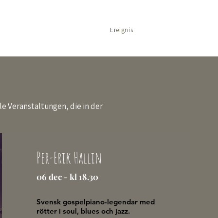
Heim
Tour
Ereignis
Rückzug
le Veranstaltungen, die in der
Per-Erik Hallin
06 dec - kl 18.30
Svensk gospelpiano-legendar med
rötter i soul, blues och jazz.