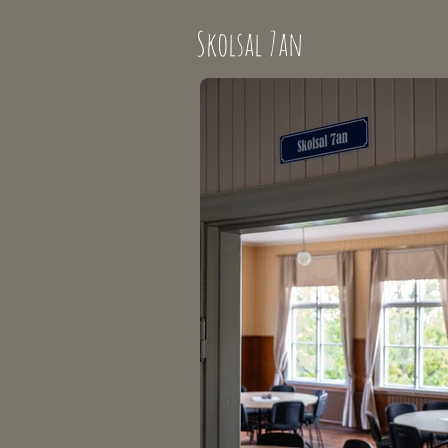
Skolsal 7an